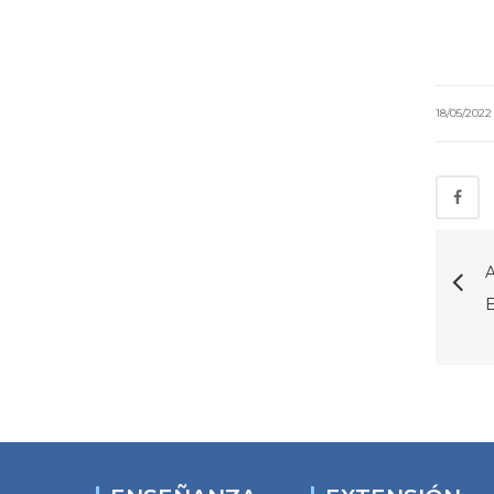
18/05/202
A