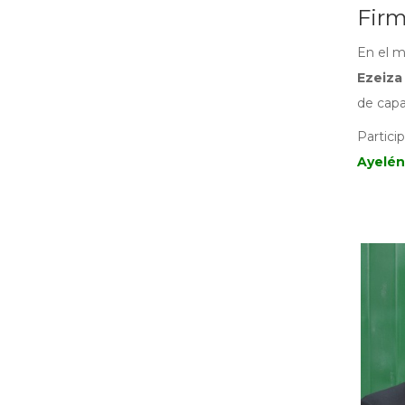
Firm
En el m
Ezeiza
de capa
Partici
Ayelén