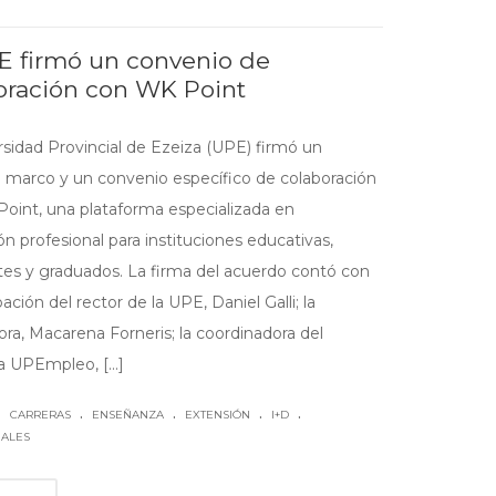
E firmó un convenio de
oración con WK Point
rsidad Provincial de Ezeiza (UPE) firmó un
 marco y un convenio específico de colaboración
oint, una plataforma especializada en
ón profesional para instituciones educativas,
tes y graduados. La firma del acuerdo contó con
ipación del rector de la UPE, Daniel Galli; la
ora, Macarena Forneris; la coordinadora del
 UPEmpleo, [...]
.
.
.
.
|
CARRERAS
ENSEÑANZA
EXTENSIÓN
I+D
NALES