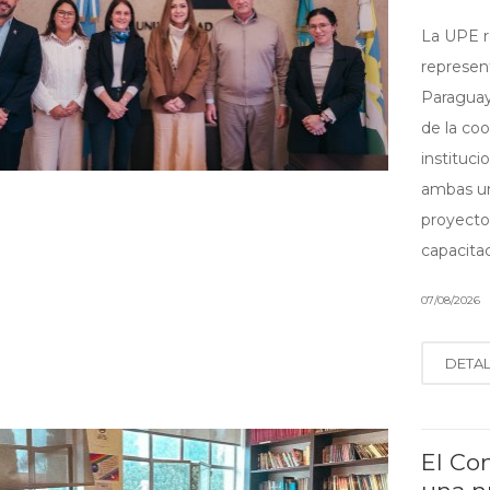
La UPE re
represen
Paraguay
de la co
instituc
ambas un
proyecto
capacitac
07/08/2026
DETA
El Co