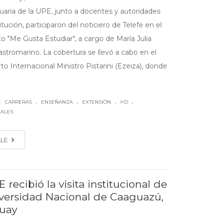
uaria de la UPE, junto a docentes y autoridades
titución, participaron del noticiero de Telefe en el
 "Me Gusta Estudiar", a cargo de María Julia
stromarino. La cobertura se llevó a cabo en el
o Internacional Ministro Pistarini (Ezeiza), donde
.
.
.
.
|
CARRERAS
ENSEÑANZA
EXTENSIÓN
I+D
NALES
LLE
 recibió la visita institucional de
iversidad Nacional de Caaguazú,
uay