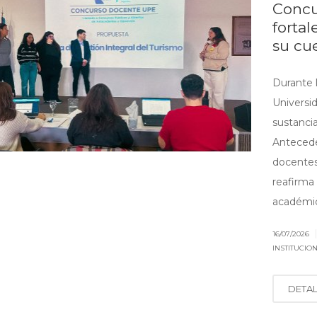
Concu
forta
su cu
Durante l
Universid
sustanci
Antecede
docentes
reafirma
académica
16/07/2026
INSTITUCIO
DETA