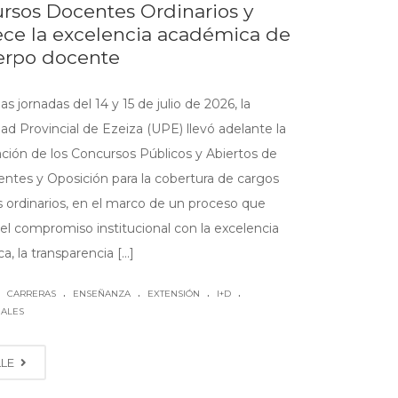
rsos Docentes Ordinarios y
lece la excelencia académica de
erpo docente
as jornadas del 14 y 15 de julio de 2026, la
ad Provincial de Ezeiza (UPE) llevó adelante la
ación de los Concursos Públicos y Abiertos de
ntes y Oposición para la cobertura de cargos
 ordinarios, en el marco de un proceso que
 el compromiso institucional con la excelencia
, la transparencia [...]
.
.
.
.
|
CARRERAS
ENSEÑANZA
EXTENSIÓN
I+D
NALES
LLE