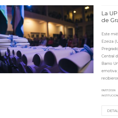
La UP
de Gr
Este miér
Ezeiza (
Pregrado
Central d
Barrio U
emotiva 
recibieron
08/07/2026
INSTITUCIO
DETA