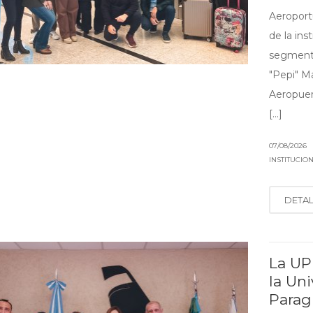
Aeroport
de la ins
segmento
"Pepi" Ma
Aeropuert
[...]
07/08/2026
INSTITUCIO
DETA
La UPE
la Un
Parag