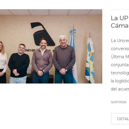
La UP
Cámar
La Unive
convenio
Última Mi
conjunta
tecnológi
la logísti
del acuer
02/07/2026
DETA