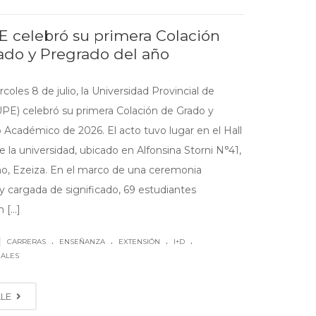
E celebró su primera Colación
ado y Pregrado del año
coles 8 de julio, la Universidad Provincial de
UPE) celebró su primera Colación de Grado y
 Académico de 2026. El acto tuvo lugar en el Hall
e la universidad, ubicado en Alfonsina Storni N°41,
no, Ezeiza. En el marco de una ceremonia
y cargada de significado, 69 estudiantes
 [...]
.
.
.
.
|
CARRERAS
ENSEÑANZA
EXTENSIÓN
I+D
NALES
LLE