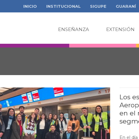
INICIO
INSTITUCIONAL
SIGUPE
GUARANÍ
ENSEÑANZA
EXTENSIÓN
Los e
Aerop
en el 
segme
En el día