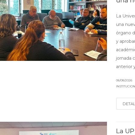
una n
La Unive
una nuev
órgano de
y aprobar
académico
jornada 
anterior y 
06/08/2026
INSTITUCIO
DETA
La UP