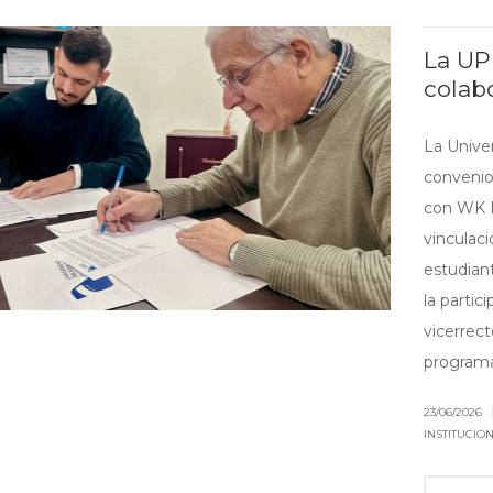
La UP
colab
La Unive
convenio
con WK P
vinculaci
estudian
la partic
vicerrect
programa
23/06/2026
INSTITUCIO