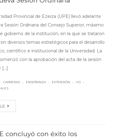
ueva Sesión Ordinaria
rsidad Provincial de Ezeiza (UPE) llevó adelante
a Sesión Ordinaria del Consejo Superior, máximo
 gobierno de la institución, en la que se trataron
on diversos temas estratégicos para el desarrollo
, científico e institucional de la Universidad. La
comenzó con la aprobación del acta de la sesión
[...]
.
.
.
.
|
CARRERAS
ENSEÑANZA
EXTENSIÓN
I+D
NALES
LLE
E concluyó con éxito los