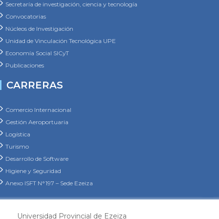
Secretaría de investigación, ciencia y tecnología
Convocatorias
Núcleos de Investigación
Unidad de Vinculación Tecnológica UPE
Economía Social SICyT
Publicaciones
CARRERAS
Comercio Internacional
Gestión Aeroportuaria
Logística
Turismo
Desarrollo de Software
Higiene y Seguridad
Anexo ISFT N°197 – Sede Ezeiza
Universidad Provincial de Ezeiza