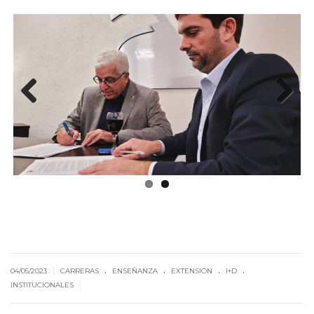
Previous
Next
.
.
.
.
|
04/05/2023
CARRERAS
ENSEÑANZA
EXTENSIÓN
I+D
|
INSTITUCIONALES