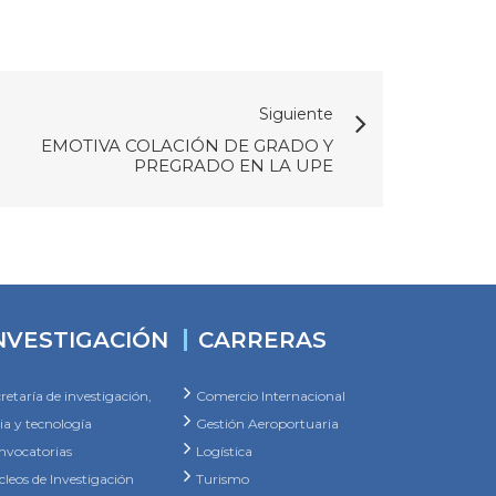
Siguiente
EMOTIVA COLACIÓN DE GRADO Y
PREGRADO EN LA UPE
NVESTIGACIÓN
CARRERAS
retaría de investigación,
Comercio Internacional
ia y tecnología
Gestión Aeroportuaria
nvocatorias
Logística
leos de Investigación
Turismo