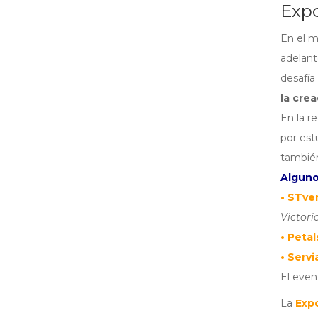
Expo
En el m
adelan
desafía
la cre
En la r
por est
también
Alguno
• STve
Victori
• Petal
• Servi
El even
La
Exp