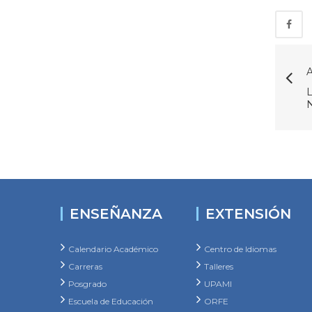
A
ENSEÑANZA
EXTENSIÓN
Calendario Académico
Centro de Idiomas
Carreras
Talleres
Posgrado
UPAMI
Escuela de Educación
ORFE