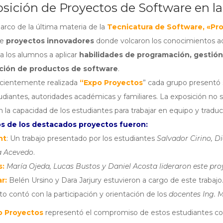
sición de Proyectos de Software en l
arco de la última materia de la
Tecnicatura de Software, «Pr
te
proyectos innovadores
donde volcaron los conocimientos adqu
 a los alumnos a aplicar
habilidades de programación, gestión
ación de productos de software
.
ecientemente realizada
“Expo Proyectos
” cada grupo presentó
udiantes, autoridades académicas y familiares. La exposición no 
 la capacidad de los estudiantes para trabajar en equipo y traducir
s de los destacados proyectos fueron:
nt
: Un trabajo presentado por los estudiantes
Salvador Cirino, Di
a Acevedo
.
s:
María Ojeda, Lucas Bustos y Daniel Acosta lideraron este pro
ar:
Belén Ursino y Dara Jarjury estuvieron a cargo de este trabajo
to contó con la participación y orientación de los
docentes Ing. Mu
o Proyectos
representó el compromiso de estos estudiantes con 