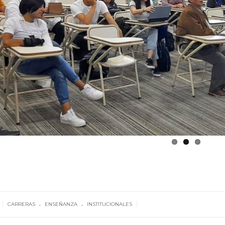
.
.
|
|
CARRERAS
ENSEÑANZA
INSTITUCIONALES