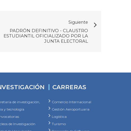
Siguiente
PADRÓN DEFINITIVO - CLAUSTRO
ESTUDIANTIL OFICIALIZADO POR LA
JUNTA ELECTORAL
NVESTIGACIÓN
CARRERAS
retaría de investigación,
Comercio Internacional
ia y tecnología
Gestión Aeroportuaria
nvocatorias
Logística
leos de Investigación
Turismo