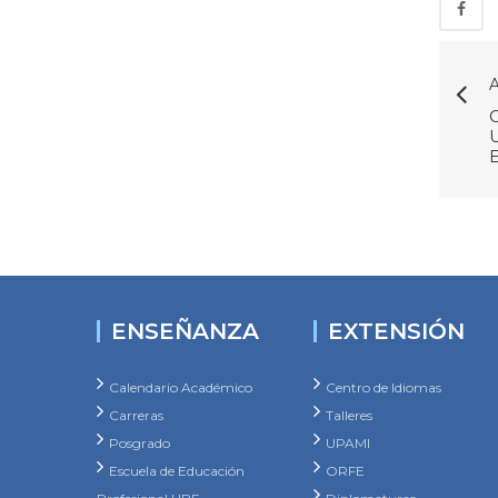
A
ENSEÑANZA
EXTENSIÓN
Calendario Académico
Centro de Idiomas
Carreras
Talleres
Posgrado
UPAMI
Escuela de Educación
ORFE