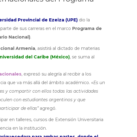
ersidad Provincial de Ezeiza (UPE)
dio la
 parte de sus carreras en el marco
Programa de
rio Nacional)
.
ccional Armenia
, asistirá al dictado de materias
niversidad del Caribe (México)
, se suma al
nacionales
, expresó su alegría al recibir a los
ncia que va más allá del ámbito académico. «
Es un
es y compartir con ellos todas las actividades
nculen con estudiantes argentinos y que
rticipar de ellas”
agregó.
ipar en talleres, cursos de Extensión Universitaria
ncia en la institución.
enriquecedora para ambas partes, donde el