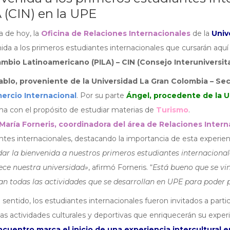
 (CIN) en la UPE
a de hoy, la
Oficina de Relaciones Internacionales
de la
Univ
ida a los primeros estudiantes internacionales que cursarán aquí
ambio Latinoamericano (PILA) – CIN (Consejo Interuniversita
ablo, proveniente de la Universidad La Gran Colombia – Se
ercio Internacional
. Por su parte
Ángel, procedente de la U
a con el propósito de estudiar materias de
Turismo
.
 María Forneris, coordinadora del área de Relaciones Inter
ntes internacionales, destacando la importancia de esta experie
dar la bienvenida a nuestros primeros estudiantes internacional
ece nuestra universidad»
, afirmó Forneris. “
Está bueno que se vi
n todas las actividades que se desarrollan en UPE para poder pa
 sentido, los estudiantes internacionales fueron invitados a partic
sas actividades culturales y deportivas que enriquecerán su experie
ncuentro marca el inicio de una experiencia intercultural 