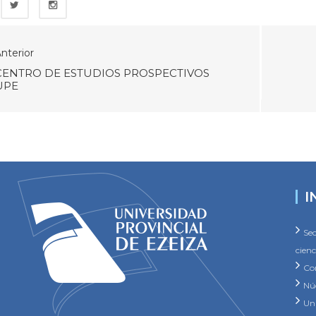
nterior
CENTRO DE ESTUDIOS PROSPECTIVOS
UPE
I
Sec
cienc
Co
Núc
Un