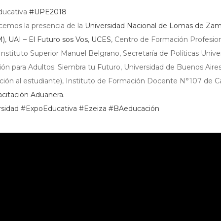
ducativa
#
UPE2018
emos la presencia de la
Universidad Nacional de Lomas de Zam
M)
,
UAI – El Futuro sos Vos
,
UCES
, Centro de Formación Profesion
 Instituto Superior Manuel Belgrano, Secretaría de Políticas Univer
ón para Adultos: Siembra tu Futuro, Universidad de Buenos Air
ción al estudiante), Instituto de Formación Docente N°107 de C
citación Aduanera
.
rsidad
#
ExpoEducativa
#
Ezeiza
#
BAeducación