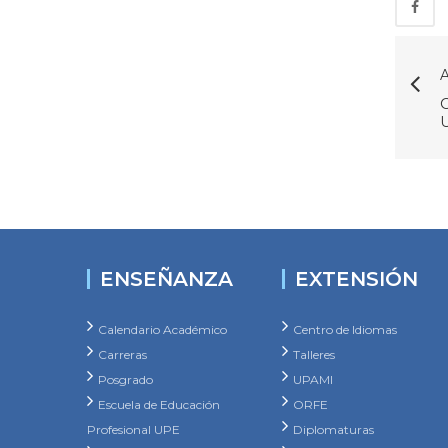
A
ENSEÑANZA
EXTENSIÓN
Calendario Académico
Centro de Idiomas
Carreras
Talleres
Posgrado
UPAMI
Escuela de Educación
ORFE
Profesional UPE
Diplomaturas