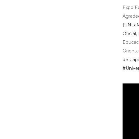
Expo E
Agradec
(UNLa
Oficial
,
Educaci
Orienta
de Capa
#
Unive