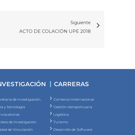
Siguiente
ACTO DE COLACIÓN UPE 2018
NVESTIGACIÓN
CARRERAS
retaría de investigación,
Comercio Internacional
ia y tecnología
Gestión Aeroportuaria
nvocatorias
Logística
leos de Investigación
Turismo
idad de Vinculación
Desarrollo de Software