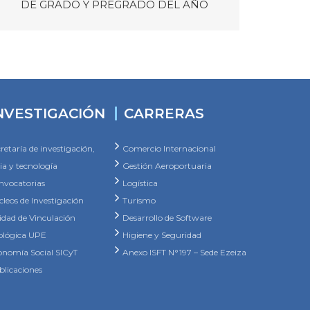
DE GRADO Y PREGRADO DEL AÑO
NVESTIGACIÓN
CARRERAS
retaría de investigación,
Comercio Internacional
ia y tecnología
Gestión Aeroportuaria
nvocatorias
Logística
leos de Investigación
Turismo
idad de Vinculación
Desarrollo de Software
ológica UPE
Higiene y Seguridad
onomía Social SICyT
Anexo ISFT N°197 – Sede Ezeiza
blicaciones