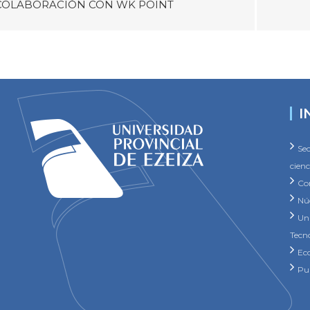
COLABORACIÓN CON WK POINT
I
Sec
cienc
Co
Núc
Un
Tecn
Ec
Pu