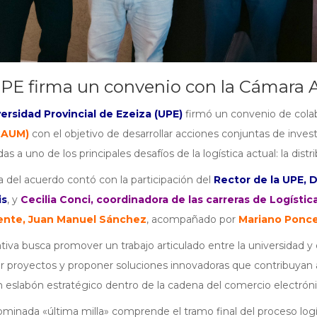
PE firma un convenio con la Cámara Ar
ersidad Provincial de Ezeiza (UPE)
firmó un convenio de colab
(CAUM)
con el objetivo de desarrollar acciones conjuntas de inves
as a uno de los principales desafíos de la logística actual: la distr
a del acuerdo contó con la participación del
Rector de la UPE, D
is
, y
Cecilia Conci, coordinadora de las carreras de Logístic
ente, Juan Manuel Sánchez
, acompañado por
Mariano Ponc
iativa busca promover un trabajo articulado entre la universidad 
r proyectos y proponer soluciones innovadoras que contribuyan a l
un eslabón estratégico dentro de la cadena del comercio electróni
minada «última milla» comprende el tramo final del proceso logíst