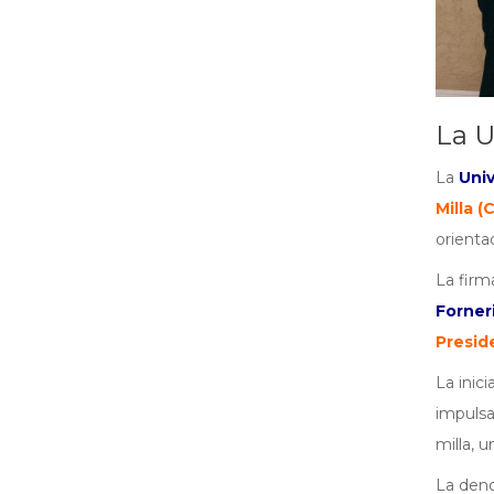
La U
La
Univ
Milla 
orientad
La firm
Forner
Presid
La inic
impulsa
milla, 
La deno