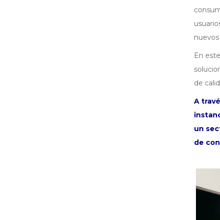
consumi
usuario
nuevos 
En este
solucio
de cali
A trav
instan
un sec
de con