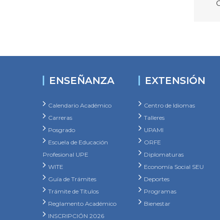
ENSEÑANZA
EXTENSIÓN
Calendario Académico
Centro de Idiomas
Carreras
Talleres
Posgrado
UPAMI
Escuela de Educación
ORFE
Profesional UPE
Diplomaturas
WITE
Economía Social SEU
Guía de Trámites
Deportes
Trámite de Títulos
Programas
Reglamento Académico
Bienestar
INSCRIPCIÓN 2026