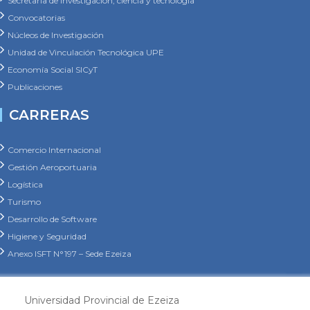
Convocatorias
Núcleos de Investigación
Unidad de Vinculación Tecnológica UPE
Economía Social SICyT
Publicaciones
CARRERAS
Comercio Internacional
Gestión Aeroportuaria
Logística
Turismo
Desarrollo de Software
Higiene y Seguridad
Anexo ISFT N°197 – Sede Ezeiza
Universidad Provincial de Ezeiza