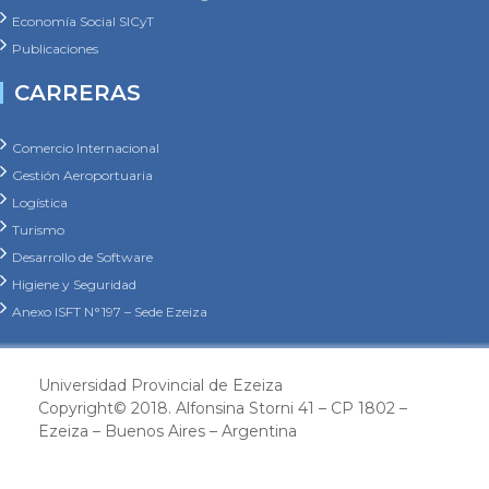
Economía Social SICyT
Publicaciones
CARRERAS
Comercio Internacional
Gestión Aeroportuaria
Logística
Turismo
Desarrollo de Software
Higiene y Seguridad
Anexo ISFT N°197 – Sede Ezeiza
Universidad Provincial de Ezeiza
Copyright© 2018. Alfonsina Storni 41 – CP 1802 –
Ezeiza – Buenos Aires – Argentina